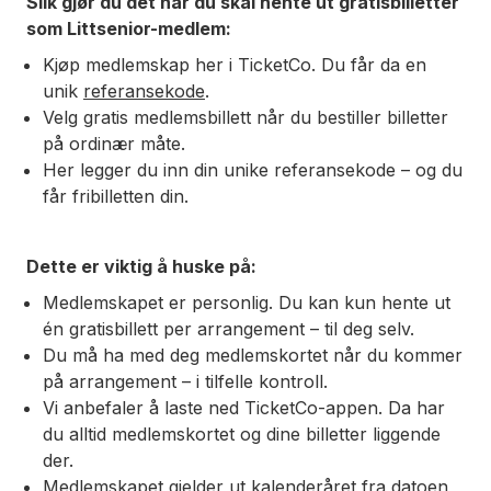
Slik gjør du det når du skal hente ut gratisbilletter
som Littsenior-medlem:
Kjøp medlemskap her i TicketCo. Du får da en
unik
referansekode
.
Velg gratis medlemsbillett når du bestiller billetter
på ordinær måte.
Her legger du inn din unike referansekode – og du
får fribilletten din.
Dette er viktig å huske på:
Medlemskapet er personlig. Du kan kun hente ut
én gratisbillett per arrangement – til deg selv.
Du må ha med deg medlemskortet når du kommer
på arrangement – i tilfelle kontroll.
Vi anbefaler å laste ned TicketCo-appen. Da har
du alltid medlemskortet og dine billetter liggende
der.
Medlemskapet gjelder ut kalenderåret fra datoen