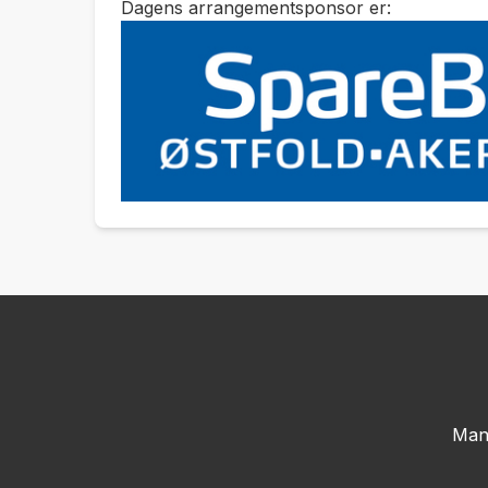
Dagens arrangementsponsor er:
Man