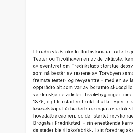
I Fredrikstads rike kulturhistorie er fortell
Teater og Tivolihaven en av de viktigste, kans
av eventyret om Fredrikstads storstue dess
som nå består av restene av Torvbyen samt 
fremste teater- og revysentre – med en av l
opptrådte alt som var av berømte skuespillere 
verdenskjente artister. Tivoli-bygningen med p
1875, og ble i starten brukt til ulike typer a
leseselskapet Arbeiderforeningen overtok ste
hovedattraksjonen, og der startet revykon
Brogata i Fredrikstad – sin enestående karrie
da stedet ble til skofabrikk. I sitt foredrag 