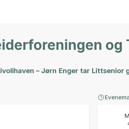
eiderforeningen og
ivolihaven – Jørn Enger tar Littsenior g
Evenem
M