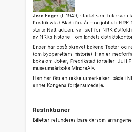
Jørn Enger
(f. 1949) startet som frilanser i 
Fredriksstad Blad i fire år – og jobbet i NRK
starte Nattradioen, var sjef for NRK Østfold 
av NRKs historie – om landets distriktskont
Enger har også skrevet bøkene
Teater-og r
(om byoperettens historie). Han er medforfa
boka om
Joker
,
Fredrikstad forteller
,
Jul i 
museumsårboka
MindreAlv.
Han har fått en rekke utmerkelser, både i NR
annet Kongens fortjenstmedalje.
Restriktioner
Billetter refunderes bare dersom arrangement