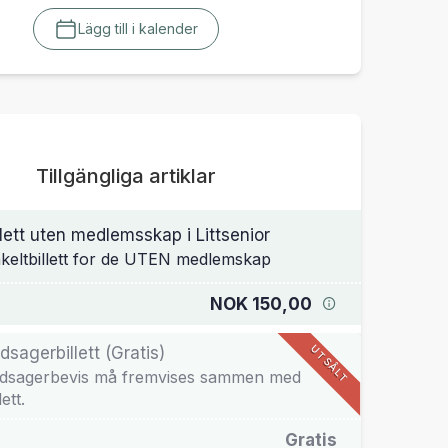
Lägg till i kalender
Tillgängliga artiklar
llett uten medlemsskap i Littsenior
keltbillett for de UTEN medlemskap
NOK 150,00
UTSÅLT
dsagerbillett (Gratis)
dsagerbevis må fremvises sammen med
lett.
Gratis