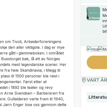
Me
Me
in
Li
bi
ingen om Tivoli, Arbeiderforeningens
kje den aller viktigste. I dag er mye
verre gått i glemmeboken. I området
Busstorget bak, lå ett av Norges
andets mest legendariske scener. Her
fra hele Skandinavia, i tillegg til
lass til 1500 personer ble reist i
VART Ä
rrangementer. Først etter at
det i 1892 ble teater og revy
gen Arne Svendsen – Barbereren fra
Litterat
re. Gullalderen varte fram til 1940,
skal Jørn Enger lose oss gjennom dette