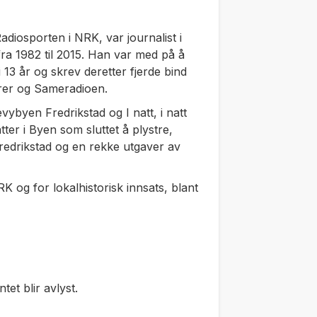
Radiosporten i NRK, var journalist i
 fra 1982 til 2015. Han var med på å
i 13 år og skrev deretter fjerde bind
orer og Sameradioen.
evybyen Fredrikstad
og
I natt, i natt
tter i
Byen som sluttet å plystre,
Fredrikstad
og en rekke utgaver av
K og for lokalhistorisk innsats, blant
et blir avlyst.