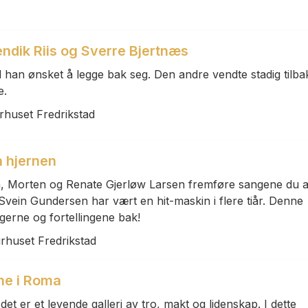
ndik Riis og Sverre Bjertnæs
 han ønsket å legge bak seg. Den andre vendte stadig tilbak
e.
rhuset Fredrikstad
 hjernen
, Morten og Renate Gjerløw Larsen fremføre sangene du al
vein Gundersen har vært en hit-maskin i flere tiår. Denne
agerne og fortellingene bak!
urhuset Fredrikstad
ene i Roma
det er et levende galleri av tro, makt og lidenskap. I dette