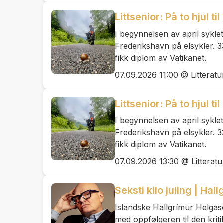
Littsenior: På to hjul t
I begynnelsen av april sykle
Frederikshavn på elsykler. 
fikk diplom av Vatikanet.
07.09.2026 11:00 @ Litteratu
Littsenior: På to hjul t
I begynnelsen av april sykle
Frederikshavn på elsykler. 
fikk diplom av Vatikanet.
07.09.2026 13:30 @ Litteratu
Seksti kilo juling | Ha
Islandske Hallgrímur Helgaso
med oppfølgeren til den kriti