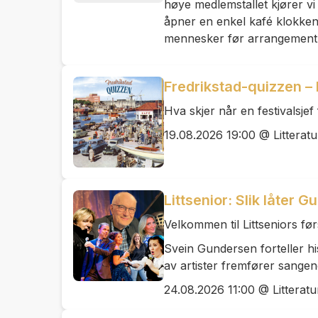
høye medlemstallet kjører vi
åpner en enkel kafé klokken
mennesker før arrangement
Fredrikstad-quizzen –
Hva skjer når en festivalsjef
19.08.2026 19:00 @ Litteratu
Littsenior: Slik låter 
Velkommen til Littseniors før
Svein Gundersen forteller his
av artister fremfører sangene
24.08.2026 11:00 @ Litteratu