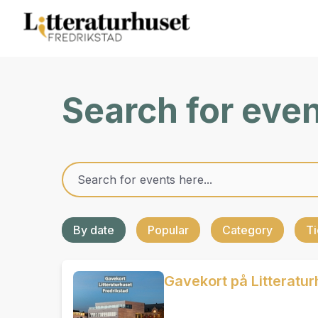
Search for eve
By date
Popular
Category
Ti
Gavekort på Litteratur