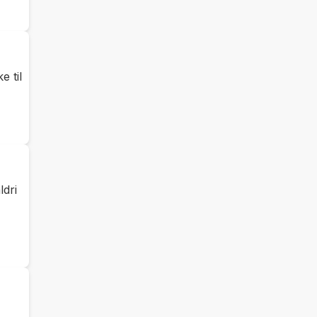
e til
dri