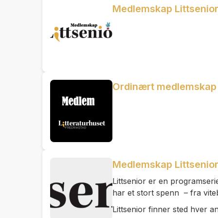
Medlemskap Littsenio
Ordinært medlemskap i
Medlemskap Littsenio
Littsenior er en programseri
har et stort spenn – fra viteb
Littsenior finner sted hver 