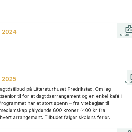
r 2024
MEMBER
r 2025
MEM
dagtidstilbud på Litteraturhuset Fredrikstad. Om lag
senior til for et dagtidsarrangement og en enkel kafé i
 Programmet har et stort spenn – fra vitebegjær til
lig medlemskap pålydende 800 kroner (400 kr fra
il hvert arrangement. Tilbudet følger skolens ferier.