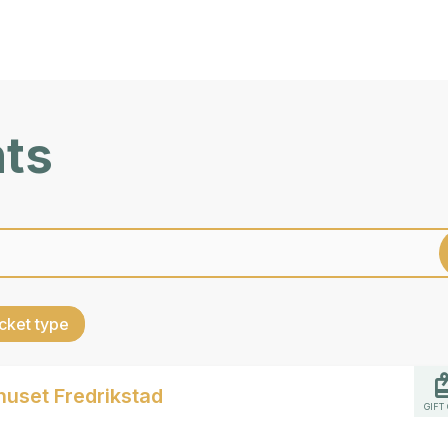
nts
cket type
huset Fredrikstad
GIFT