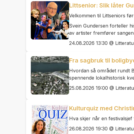
Littsenior: Slik låter 
Velkommen til Littseniors før
Svein Gundersen forteller his
av artister fremfører sangene
24.08.2026 13:30 @ Litteratu
Fra sagbruk til boligb
Hvordan så området rundt B
spennende lokalhistorisk kv
25.08.2026 19:00 @ Litteratu
Kulturquiz med Christi
Hva skjer når en festivalsjef
26.08.2026 19:30 @ Litteratu