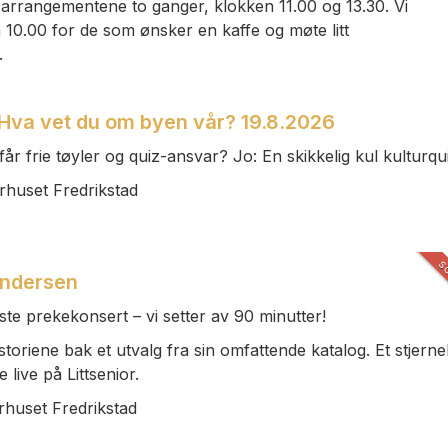
 arrangementene to ganger, klokken 11.00 og 13.30. Vi
 10.00 for de som ønsker en kaffe og møte litt
.
 Hva vet du om byen vår? 19.8.2026
 får frie tøyler og quiz-ansvar? Jo: En skikkelig kul kulturqu
rhuset Fredrikstad
S
Gundersen
ste prekekonsert – vi setter av 90 minutter!
toriene bak et utvalg fra sin omfattende katalog. Et stjerne
 live på Littsenior.
rhuset Fredrikstad