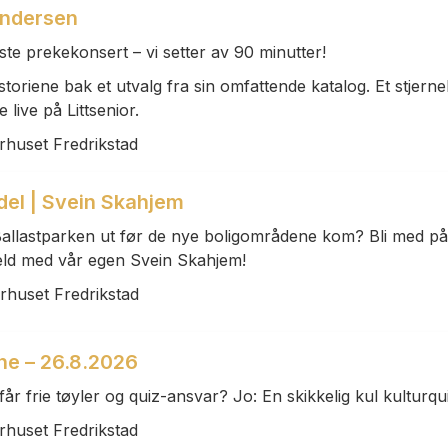
Gundersen
ste prekekonsert – vi setter av 90 minutter!
toriene bak et utvalg fra sin omfattende katalog. Et stjerne
 live på Littsenior.
rhuset Fredrikstad
ydel | Svein Skahjem
allastparken ut før de nye boligområdene kom? Bli med på
eld med vår egen Svein Skahjem!
rhuset Fredrikstad
ne – 26.8.2026
 får frie tøyler og quiz-ansvar? Jo: En skikkelig kul kulturqu
rhuset Fredrikstad