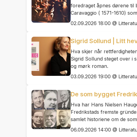
foredraget åpnes dørene til
Caravaggio ( 1571-1610) som
02.09.2026 18:00 @ Litterat
Sigrid Sollund | Litt he
Hva skjer når rettferdigheten
Sigrid Sollund steget over i 
og mørk roman.
03.09.2026 19:00 @ Litterat
De som bygget Fredri
Hva har Hans Nielsen Hauge, 
Fredrikstads fremste gründer
samlet historiene om de som
06.09.2026 14:00 @ Litterat