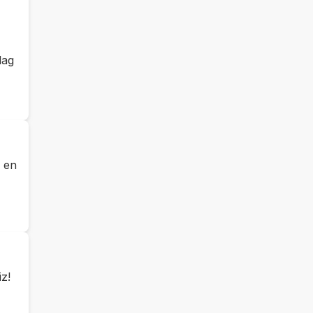
lag
 en
iz!