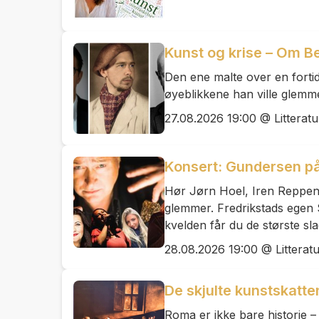
Kunst og krise – Om Be
Den ene malte over en fortid
øyeblikkene han ville glemm
27.08.2026 19:00 @ Litteratu
Konsert: Gundersen på
Hør Jørn Hoel, Iren Reppen
glemmer. Fredrikstads egen S
kvelden får du de største sl
28.08.2026 19:00 @ Litterat
De skjulte kunstskatt
Roma er ikke bare historie – 