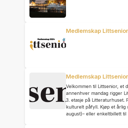
Medlemskap Littsenio
Medlemskap Littsenio
Velkommen til Littsenior, et 
annenhver mandag rigger Litt
3. etasje på Litteraturhuset.
kulturelt påfyll. Kjøp et år
august)– eller enkeltbillett t