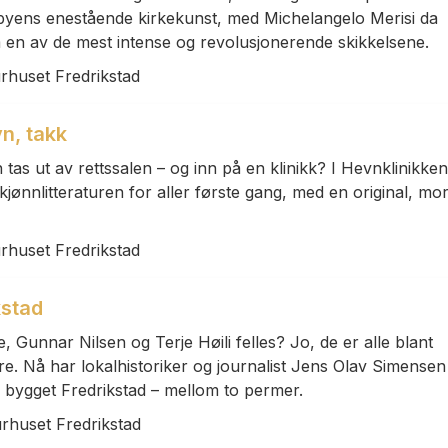
 byens enestående kirkekunst, med Michelangelo Merisi da
 en av de mest intense og revolusjonerende skikkelsene.
urhuset Fredrikstad
vn, takk
 tas ut av rettssalen – og inn på en klinikk? I Hevnklinikken
skjønnlitteraturen for aller første gang, med en original, m
urhuset Fredrikstad
kstad
Gunnar Nilsen og Terje Høili felles? Jo, de er alle blant
e. Nå har lokalhistoriker og journalist Jens Olav Simensen
 bygget Fredrikstad – mellom to permer.
urhuset Fredrikstad