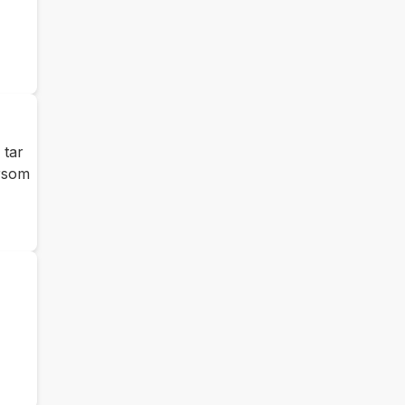
 tar
orsom