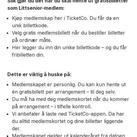
Slik gjør du det når du skal hente ut gratisbilletter
som Littsenior-medlem:
Kjøp medlemskap her i TicketCo. Du får da en
unik billettkode.
Velg gratis medlemsbillett når du bestiller billetter
på ordinær måte.
Her legger du inn din unike billettkode – og du får
fribilletten din.
Dette er viktig å huske på:
Medlemskapet er personlig. Du kan kun hente ut
én gratisbillett per arrangement – til deg selv.
Du må ha med deg medlemskortet når du kommer
på arrangement – i tilfelle kontroll.
Vi anbefaler å laste ned TicketCo-appen. Da har
du alltid medlemskortet og dine billetter liggende
der.
Medlemskapet gjelder ut kalenderåret fra datoen