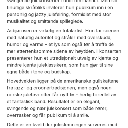
swingende julekonserter rundt om i landet. Med sitt
finurlige skråblikk inviterer hun publikum inn i en
personlig og jazzy julefeiring, formidlet med stor
musikalitet og smittende spilleglede.
Asbjørnsen er virkelig en totalartist. Hun tar scenen
med naturlig autoritet og stråler med overskudd,
humor og varme – et lys som også tør å treffe de
mer ettertenksomme sidene av høytiden. I konserten
presenterer hun et utradisjonelt utvalg av kjente og
mindre kjente juleklassikere, som hun gjør til sine
egne både i tone og budskap.
Hovedvekten ligger på de amerikanske gullskattene
fra jazz- og croonertradisjonen, men også noen
norske julefavoritter får nytt liv – herlig foredlet av
et fantastisk band. Resultatet er en elegant,
svingende og nær julekonsert som både rører,
overrasker og får publikum til å smile.
Dette er en kveld der julestemningen serveres med