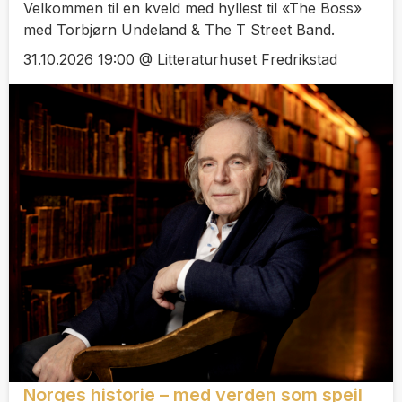
Velkommen til en kveld med hyllest til «The Boss»
med Torbjørn Undeland & The T Street Band.
31.10.2026 19:00 @ Litteraturhuset Fredrikstad
Norges historie – med verden som speil