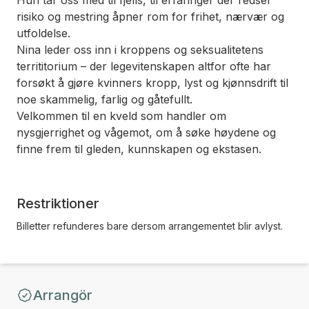
Hun tar oss med til fjells, til erfaringer der redsel
risiko og mestring åpner rom for frihet, nærvær og
utfoldelse.
Nina leder oss inn i kroppens og seksualitetens
territitorium – der legevitenskapen altfor ofte har
forsøkt å gjøre kvinners kropp, lyst og kjønnsdrift til
noe skammelig, farlig og gåtefullt.
Velkommen til en kveld som handler om
nysgjerrighet og vågemot, om å søke høydene og
finne frem til gleden, kunnskapen og ekstasen.
Restriktioner
Billetter refunderes bare dersom arrangementet blir avlyst.
Arrangör