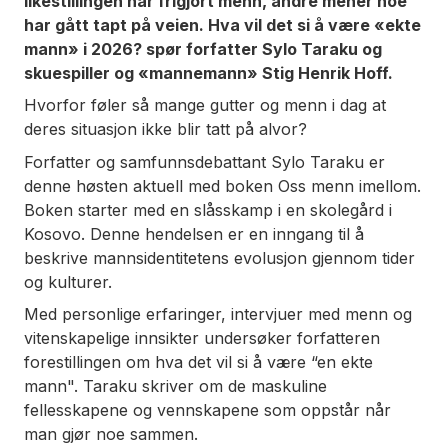
likestillingen har frigjort menn, andre mener noe
har gått tapt på veien. Hva vil det si å være «ekte
mann» i 2026? spør forfatter Sylo Taraku og
skuespiller og «mannemann» Stig Henrik Hoff.
Hvorfor føler så mange gutter og menn i dag at
deres situasjon ikke blir tatt på alvor?
Forfatter og samfunnsdebattant Sylo Taraku er
denne høsten aktuell med boken
Oss menn imellom
.
Boken starter med en slåsskamp i en skolegård i
Kosovo. Denne hendelsen er en inngang til å
beskrive mannsidentitetens evolusjon gjennom tider
og kulturer.
Med personlige erfaringer, intervjuer med menn og
vitenskapelige innsikter undersøker forfatteren
forestillingen om hva det vil si å være “en ekte
mann". Taraku skriver om de maskuline
fellesskapene og vennskapene som oppstår når
man gjør noe sammen.