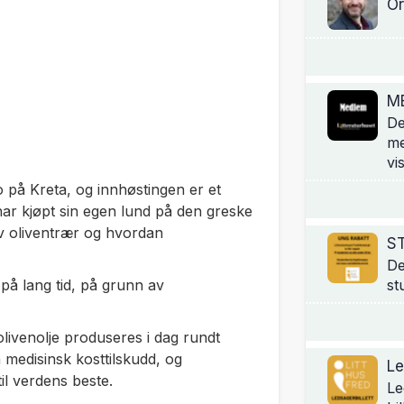
Or
M
De
me
vi
 på Kreta, og innhøstingen er et
 har kjøpt sin egen lund på den greske
av oliventrær og hvordan
S
De
på lang tid, på grunn av
st
livenolje produseres i dag rundt
medisinsk kosttilskudd, og
Le
til verdens beste.
Le