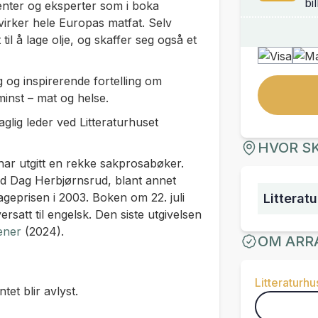
bil
nter og eksperter som i boka
virker hele Europas matfat. Selv
til å lage olje, og skaffer seg også et
g og inspirerende fortelling om
 minst – mat og helse.
lig leder ved Litteraturhuset
HVOR SK
har utgitt en rekke sakprosabøker.
d Dag Herbjørnsrud, blant annet
geprisen i 2003. Boken om 22. juli
Litterat
rsatt til engelsk. Den siste utgivelsen
dener
(2024).
OM ARR
Litteraturhu
et blir avlyst.