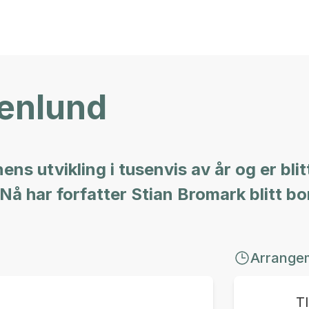
venlund
ens utvikling i tusenvis av år og er blit
å har forfatter Stian Bromark blitt bon
Arrange
T