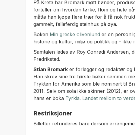
På Kreta har Bromark møtt bønder, produse
forteller om hvordan tørke, flom og hete på
måtte han kjøpe flere trær for å få nok frukt 
gammelt, falleferdig steinhus på øya.
Boken
Min greske olivenlund
er en personli
historie og kultur, miljø og politikk og – ikke
Samtalen ledes av Roy Conradi Andersen, dag
Fredrikstad.
Stian Bromark
er forlegger og redaktør og 
Han skrev sine tre første bøker sammen me
Frykten for Amerika som ble nominert til Bra
2011, Selv om sola ikke skinner (2012), er ove
hans er boka
Tyrkia. Landet mellom to ver
Restriksjoner
Billetter refunderes bare dersom arrangement