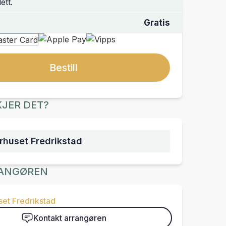
lett.
Gratis
Bestill
JER DET?
urhuset Fredrikstad
ANGØREN
set Fredrikstad
Kontakt arrangøren