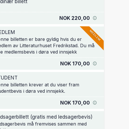
dinær billett
NOK 220,00
MEDLEM
EDLEM
nne billetten er bare gyldig hvis du er
dlem av Litteraturhuset Fredrikstad. Du må
se medlemsbevis i døra ved innsjekk
NOK 170,00
TUDENT
nne billetten krever at du viser fram
udentbevis i døra ved innsjekk.
NOK 170,00
dsagerbillett (gratis med ledsagerbevis)
dsagerbevis må fremvises sammen med