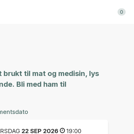
Handlekurv
0
t brukt til mat og medisin, lys
de. Bli med ham til
mentsdato
IRSDAG
22 SEP 2026
19:00