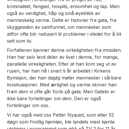
kriminalitet, fengsel, hospits, ensomhet og tap. Men
også av verdighet, håp og små øyeblikk av
menneskelig varme. Dette er historier fra gata, fra
skyggesiden av samfunnet, om mennesker som
altfor ofte blir redusert til problemer i stedet for å bli
sett som liv.
Forfatteren kjenner denne virkeligheten fra innsiden.
Han har selv levd deler av livet i denne, for mange,
parallelle virkeligheten. Etter at han kom seg ut av
rusen, har han nå i snart ti år arbeidet i Kirkens
Bymisjon, der han daglig møter mennesker i sårbare
livssituasjoner. Med ærlighet og varme skriver han
fram dem vi ofte går forbi på gata. Men
Gateliv
er
ikke bare fortellinger om dem. Den er også
fortellinger om oss.
Vi har også med oss Petter Nyquist, som etter 52
døgn som frivillig hjemløs, ble landets mest kjente
uteligger i programmet som gikk på TV 2 for 11 år