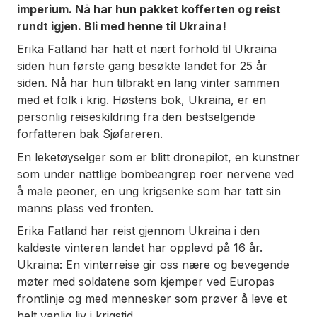
imperium. Nå har hun pakket kofferten og reist
rundt igjen. Bli med henne til Ukraina!
Erika Fatland har hatt et nært forhold til Ukraina
siden hun første gang besøkte landet for 25 år
siden. Nå har hun tilbrakt en lang vinter sammen
med et folk i krig. Høstens bok,
Ukraina
, er en
personlig reiseskildring fra den bestselgende
forfatteren bak
Sjøfareren
.
En leketøyselger som er blitt dronepilot, en kunstner
som under nattlige bombeangrep roer nervene ved
å male peoner, en ung krigsenke som har tatt sin
manns plass ved fronten.
Erika Fatland har reist gjennom Ukraina i den
kaldeste vinteren landet har opplevd på 16 år.
Ukraina: En vinterreise
gir oss nære og bevegende
møter med soldatene som kjemper ved Europas
frontlinje og med mennesker som prøver å leve et
helt vanlig liv i krigstid.