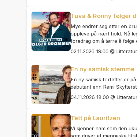
Tuva & Ronny følger
Mye endrer seg etter en brut
oppleve på nært hold. Nå leg
foredrag om å tørre å følge 
02.11.2026 19:00 @ Litteratu
En ny samisk stemme |
En ny samisk forfatter er på 
debutant enn Remi Skytterst
04.11.2026 18:00 @ Litteratu
Tett på Lauritzen
Vi kjenner ham som den ukue
som driver et menneske til st