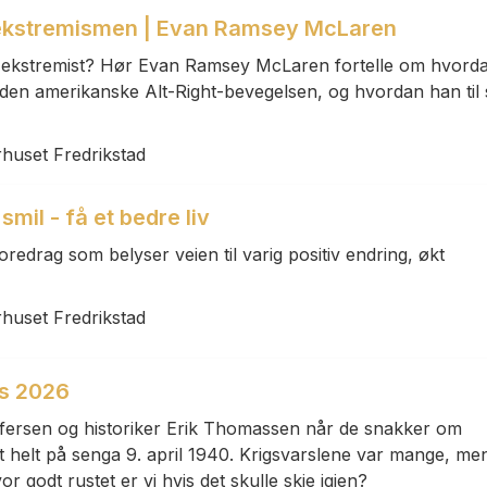
eekstremismen | Evan Ramsey McLaren
li ekstremist? Hør Evan Ramsey McLaren fortelle om hvord
i den amerikanske Alt-Right-bevegelsen, og hvordan han til s
rhuset Fredrikstad
mil - få et bedre liv
redrag som belyser veien til varig positiv endring, økt
rhuset Fredrikstad
vs 2026
offersen og historiker Erik Thomassen når de snakker om
t helt på senga 9. april 1940. Krigsvarslene var mange, me
r godt rustet er vi hvis det skulle skje igjen?