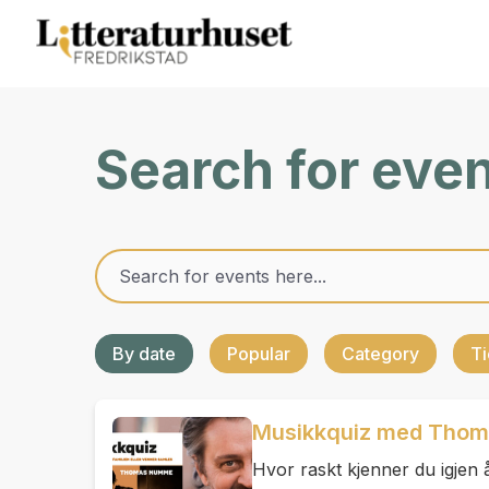
Search for eve
By date
Popular
Category
Ti
Musikkquiz med Tho
Hvor raskt kjenner du igjen