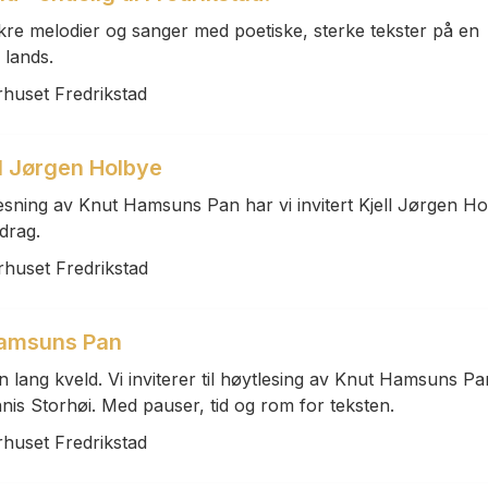
re melodier og sanger med poetiske, sterke tekster på en
 lands.
rhuset Fredrikstad
ll Jørgen Holbye
esning av Knut Hamsuns Pan har vi invitert Kjell Jørgen H
edrag.
rhuset Fredrikstad
Hamsuns Pan
lang kveld. Vi inviterer til høytlesing av Knut Hamsuns Pa
nnis Storhøi. Med pauser, tid og rom for teksten.
rhuset Fredrikstad