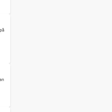
 på
an