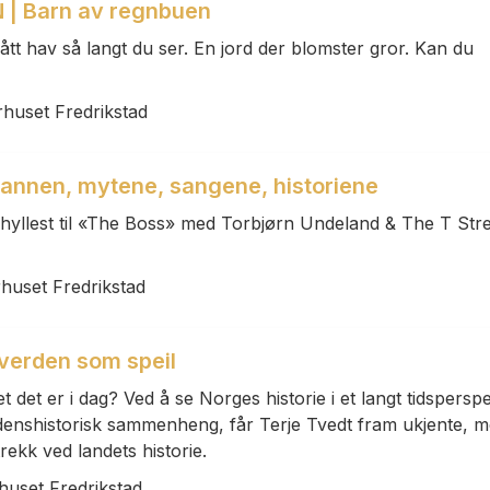
| Barn av regnbuen
lått hav så langt du ser. En jord der blomster gror. Kan du
rhuset Fredrikstad
annen, mytene, sangene, historiene
hyllest til «The Boss» med Torbjørn Undeland & The T Str
rhuset Fredrikstad
 verden som speil
det er i dag? Ved å se Norges historie i et langt tidsperspe
rdenshistorisk sammenheng, får Terje Tvedt fram ukjente, 
rekk ved landets historie.
rhuset Fredrikstad