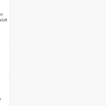
an
lutt
n