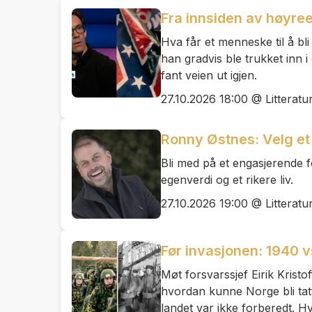
Fra innsiden av høyr
Hva får et menneske til å b
han gradvis ble trukket inn 
fant veien ut igjen.
27.10.2026 18:00 @ Litteratu
Ronny Østnes: Velg et s
Bli med på et engasjerende fo
egenverdi og et rikere liv.
27.10.2026 19:00 @ Litteratu
Før invasjonen: 1940 
Møt forsvarssjef Eirik Krist
hvordan kunne Norge bli tat
landet var ikke forberedt. Hvo