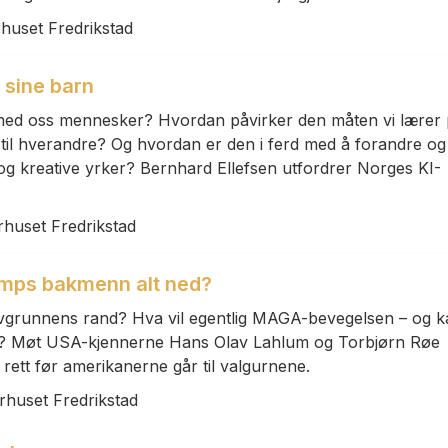
rhuset Fredrikstad
 sine barn
s med oss mennesker? Hvordan påvirker den måten vi lærer
 til hverandre? Og hvordan er den i ferd med å forandre og
 og kreative yrker? Bernhard Ellefsen utfordrer Norges KI-
rhuset Fredrikstad
umps bakmenn alt ned?
avgrunnens rand? Hva vil egentlig MAGA-bevegelsen – og k
? Møt USA-kjennerne Hans Olav Lahlum og Torbjørn Røe
 rett før amerikanerne går til valgurnene.
rhuset Fredrikstad