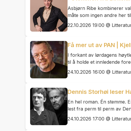
Asbjørn Ribe kombinerer vak
måte som ingen andre her til
22.10.2026 19:00 @ Litteratu
Få mer ut av PAN | Kje
I forkant av lørdagens høytl
til å holde et innledende for
24.10.2026 16:00 @ Litteratu
Dennis Storhøi leser 
En hel roman. Én stemme. En 
lest fra perm til perm av De
24.10.2026 17:00 @ Litteratu