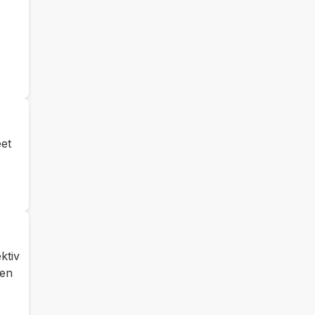
eet
ktiv
men