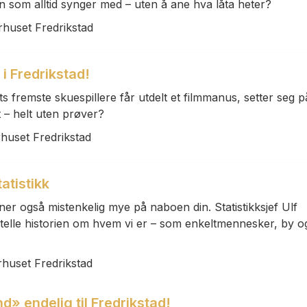
n som alltid synger med – uten å ane hva låta heter?
rhuset Fredrikstad
 i Fredrikstad!
s fremste skuespillere får utdelt et filmmanus, setter seg p
t – helt uten prøver?
rhuset Fredrikstad
tatistikk
ner også mistenkelig mye på naboen din. Statistikksjef Ulf
ortelle historien om hvem vi er – som enkeltmennesker, by o
rhuset Fredrikstad
» endelig til Fredrikstad!