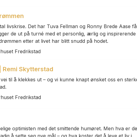
 drømmen
al livskrise. Det har Tuva Fellman og Ronny Brede Aase få
ger de ut på turné med et personlig, ærlig og inspirerende
drømmen etter at livet har blitt snudd på hodet.
rhuset Fredrikstad
 Remi Skytterstad
vei til å klekkes ut – og vi kunne knapt ønsket oss en sterk
ad.
rhuset Fredrikstad
lige optimisten med det smittende humøret. Men hva er de
adig å sette seg nye mål – og hva koster det å leve et liv i