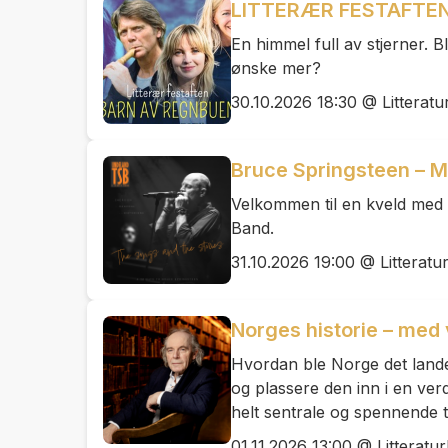
LITTERÆR FESTAFTEN 
En himmel full av stjerner. B
ønske mer?
30.10.2026 18:30 @ Litteratu
Bruce Springsteen – M
Velkommen til en kveld med 
Band.
31.10.2026 19:00 @ Litteratu
Norges historie – med
Hvordan ble Norge det landet 
og plassere den inn i en ve
helt sentrale og spennende t
01.11.2026 13:00 @ Litteratu