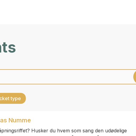
nts
cket type
mas Numme
 åpningsriffet? Husker du hvem som sang den udødelige