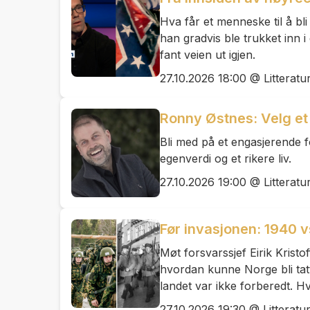
Hva får et menneske til å b
han gradvis ble trukket inn 
fant veien ut igjen.
27.10.2026 18:00 @ Litteratu
Ronny Østnes: Velg et s
Bli med på et engasjerende fo
egenverdi og et rikere liv.
27.10.2026 19:00 @ Litteratu
Før invasjonen: 1940 
Møt forsvarssjef Eirik Krist
hvordan kunne Norge bli tat
landet var ikke forberedt. Hvo
27.10.2026 19:30 @ Litteratu