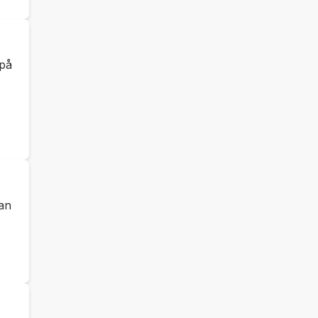
 på
an