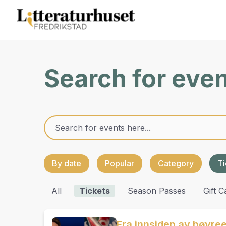
Search for eve
By date
Popular
Category
Ti
All
Tickets
Season Passes
Gift C
Fra innsiden av høyr