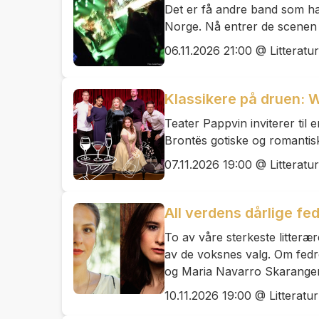
Det er få andre band som h
Norge. Nå entrer de scenen i
06.11.2026 21:00 @ Litteratu
Klassikere på druen: 
Teater Pappvin inviterer til 
Brontës gotiske og romanti
07.11.2026 19:00 @ Litteratu
All verdens dårlige fe
To av våre sterkeste litte
av de voksnes valg. Om fedr
og Maria Navarro Skaranger
10.11.2026 19:00 @ Litteratu