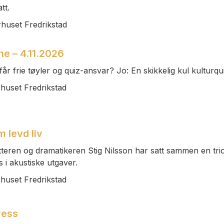
tt.
rhuset Fredrikstad
ne – 4.11.2026
 får frie tøyler og quiz-ansvar? Jo: En skikkelig kul kulturqu
rhuset Fredrikstad
m levd liv
atteren og dramatikeren Stig Nilsson har satt sammen en tri
i akustiske utgaver.
rhuset Fredrikstad
ress