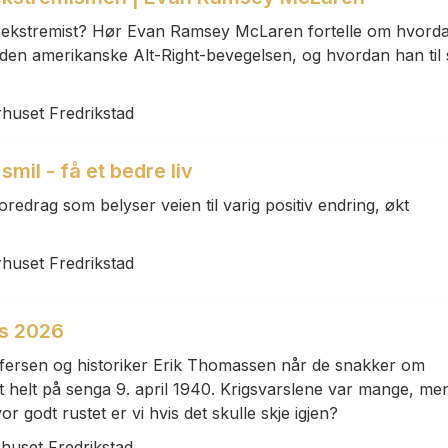
li ekstremist? Hør Evan Ramsey McLaren fortelle om hvord
i den amerikanske Alt-Right-bevegelsen, og hvordan han til s
rhuset Fredrikstad
mil - få et bedre liv
redrag som belyser veien til varig positiv endring, økt
rhuset Fredrikstad
vs 2026
offersen og historiker Erik Thomassen når de snakker om
t helt på senga 9. april 1940. Krigsvarslene var mange, me
r godt rustet er vi hvis det skulle skje igjen?
rhuset Fredrikstad