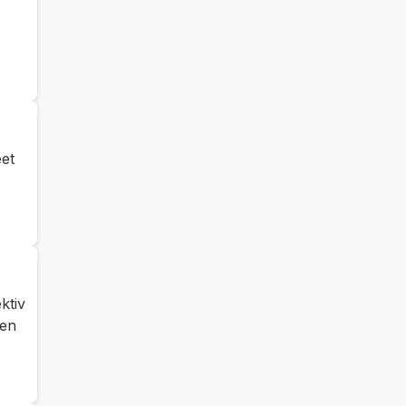
eet
ktiv
men