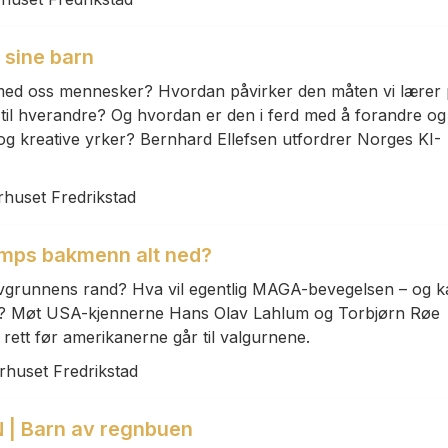
 sine barn
s med oss mennesker? Hvordan påvirker den måten vi lærer
 til hverandre? Og hvordan er den i ferd med å forandre og
 og kreative yrker? Bernhard Ellefsen utfordrer Norges KI-
rhuset Fredrikstad
umps bakmenn alt ned?
avgrunnens rand? Hva vil egentlig MAGA-bevegelsen – og k
? Møt USA-kjennerne Hans Olav Lahlum og Torbjørn Røe
 rett før amerikanerne går til valgurnene.
rhuset Fredrikstad
| Barn av regnbuen