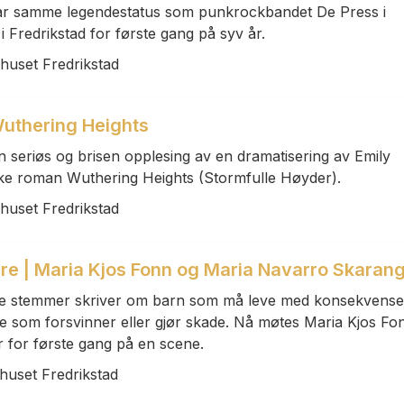
ar samme legendestatus som punkrockbandet De Press i
 Fredrikstad for første gang på syv år.
rhuset Fredrikstad
Wuthering Heights
en seriøs og brisen opplesing av en dramatisering av Emily
ske roman Wuthering Heights (Stormfulle Høyder).
rhuset Fredrikstad
dre | Maria Kjos Fonn og Maria Navarro Skaran
rære stemmer skriver om barn som må leve med konsekvens
e som forsvinner eller gjør skade. Nå møtes Maria Kjos Fo
 for første gang på en scene.
rhuset Fredrikstad