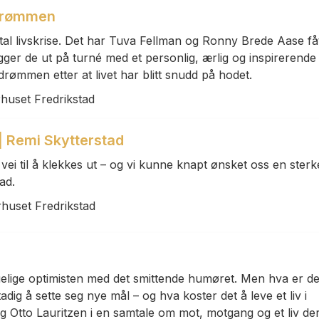
 drømmen
al livskrise. Det har Tuva Fellman og Ronny Brede Aase få
ger de ut på turné med et personlig, ærlig og inspirerende
drømmen etter at livet har blitt snudd på hodet.
rhuset Fredrikstad
 Remi Skytterstad
vei til å klekkes ut – og vi kunne knapt ønsket oss en sterk
ad.
rhuset Fredrikstad
lige optimisten med det smittende humøret. Men hva er de
adig å sette seg nye mål – og hva koster det å leve et liv i
 Otto Lauritzen i en samtale om mot, motgang og et liv de