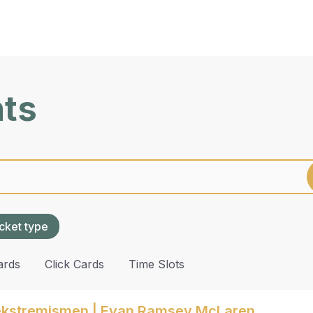
nts
cket type
ards
Click Cards
Time Slots
eekstremismen | Evan Ramsey McLaren