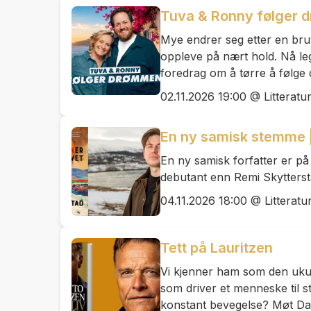
Tuva & Ronny følger
Mye endrer seg etter en brut
oppleve på nært hold. Nå leg
foredrag om å tørre å følge 
02.11.2026 19:00 @ Litteratu
En ny samisk stemme |
En ny samisk forfatter er på 
debutant enn Remi Skytterst
04.11.2026 18:00 @ Litteratu
Tett på Lauritzen
Vi kjenner ham som den ukue
som driver et menneske til st
konstant bevegelse? Møt Dag