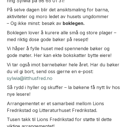
ring Sylwia på 98 65 01 31!
På selve dagen blir det ansiktsmaling for barna,
aktiviteter og moro ledet av husets ungdommer
– Og ikke minst: besøk av
boklegen.
Boklegen lover å kurere alle små og store plager –
med riktig dose gode bøker på resept!
Vi håper å fylle huset med spennende bøker og
gode møter. Her kan ekte bokskatter bytte eiere!
Vi tar også imot barnebøker hele året. Har du bøker
du vil gi bort, send oss gjerne en e-post:
sylwia@litthusfred.no
Så rydd i hyller og skuffer – la bøkene få nytt liv hos
nye lesere!
Arrangementet er et samarbeid mellom Lions
Fredrikstad og Litteraturhuset Fredrikstad.
Tusen takk til Lions Fredrikstad for støtte til dette
viktige arrangementet!