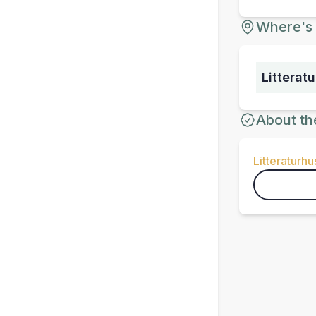
Where's 
Litterat
About th
Litteraturhu