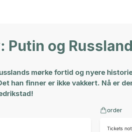
: Putin og Russland
sslands mørke fortid og nyere historie
t han finner er ikke vakkert. Nå er den
redrikstad!
order
Tickets no