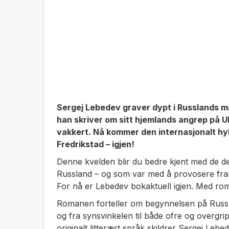
Sergej Lebedev graver dypt i Russlands mø
han skriver om sitt hjemlands angrep på Uk
vakkert. Nå kommer den internasjonalt hyll
Fredrikstad – igjen!
Denne kvelden blir du bedre kjent med de de
Russland – og som var med å provosere fra
For nå er Lebedev bokaktuell igjen. Med r
Romanen forteller om begynnelsen på Russla
og fra synsvinkelen til både ofre og overgrip
originalt litterært språk skildrer Sergej Leb