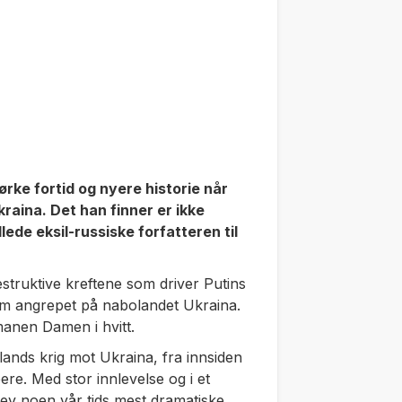
rke fortid og nyere historie når
raina. Det han finner er ikke
ede eksil-russiske forfatteren til
struktive kreftene som driver Putins
m angrepet på nabolandet Ukraina.
omanen
Damen i hvitt.
nds krig mot Ukraina, fra innsiden
ere. Med stor innlevelse og i et
edev noen vår tids mest dramatiske