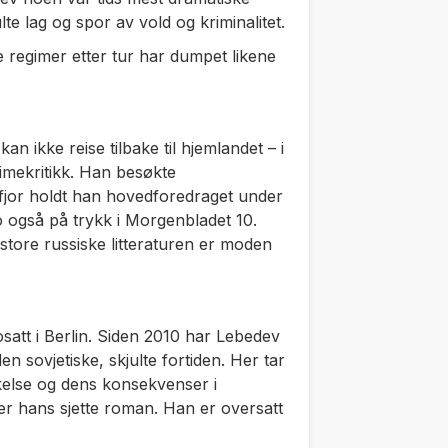
ulte lag og spor av vold og kriminalitet.
e regimer etter tur har dumpet likene
kan ikke reise tilbake til hjemlandet – i
egimekritikk. Han besøkte
I fjor holdt han hovedforedraget under
to også på trykk i Morgenbladet 10.
store russiske litteraturen er moden
bosatt i Berlin. Siden 2010 har Lebedev
 sovjetiske, skjulte fortiden. Her tar
kelse og dens konsekvenser i
er hans sjette roman. Han er oversatt