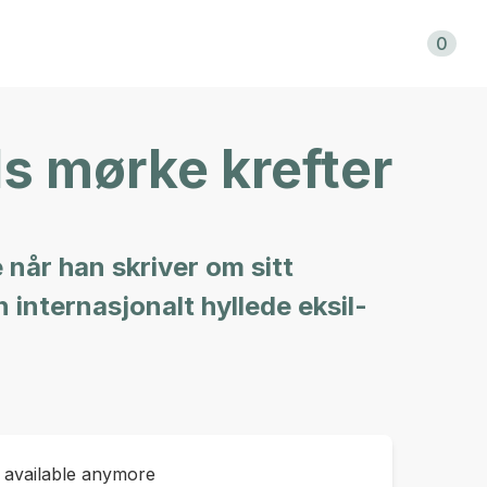
Shopping cart
0
s mørke krefter
 når han skriver om sitt
 internasjonalt hyllede eksil-
t available anymore