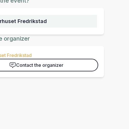
the event?
urhuset Fredrikstad
e organizer
set Fredrikstad
Contact the organizer