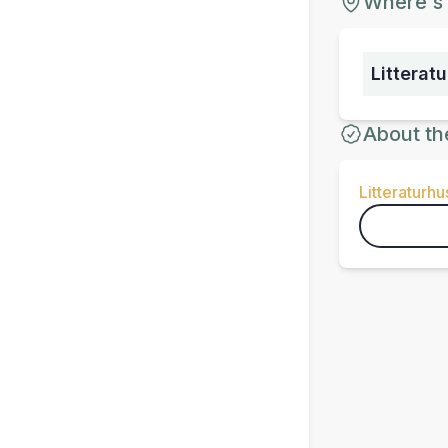
Where's 
Litterat
About th
Litteraturhu