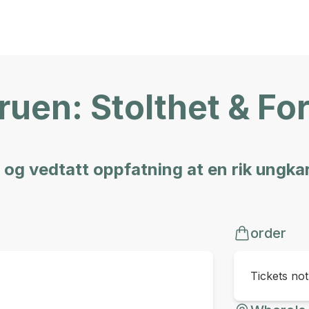
ruen: Stolthet & F
 og vedtatt oppfatning at en rik ungkar
order
Tickets no