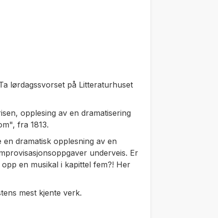
Ta lørdagssvorset på Litteraturhuset
risen, opplesing av en dramatisering
om", fra 1813.
re en dramatisk opplesning av en
m improvisasjonsoppgaver underveis. Er
 opp en musikal i kapittel fem?! Her
tens mest kjente verk.