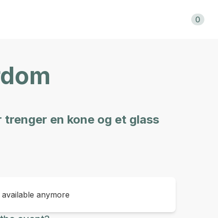
Shopping cart
0
ordom
 trenger en kone og et glass
t available anymore