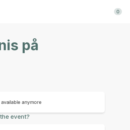
Shopping cart
0
nis på
t available anymore
the event?