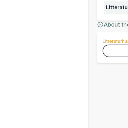
Litterat
About th
Litteraturhu