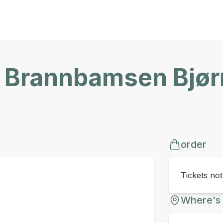
 Brannbamsen Bjør
order
Tickets no
Where's 